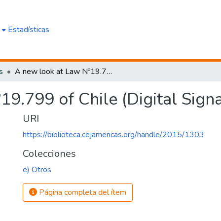
e
Estadísticas
s
A new look at Law Nº19.799 of Chile (Digital Signature)
9.799 of Chile (Digital Signa
URI
https://biblioteca.cejamericas.org/handle/2015/1303
Colecciones
e) Otros
Página completa del ítem