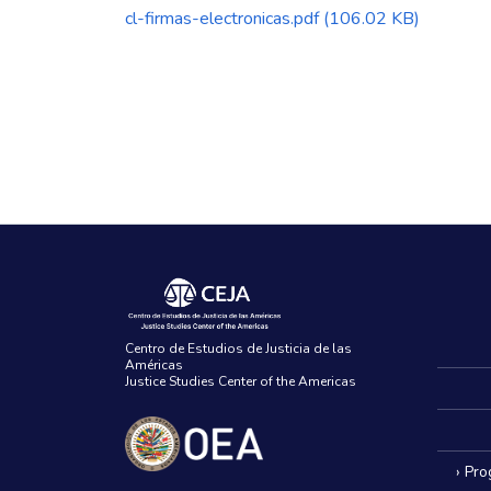
cl-firmas-electronicas.pdf
(106.02 KB)
Centro de Estudios de Justicia de las
Américas
Justice Studies Center of the Americas
› Pr