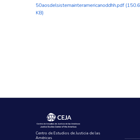
50aosdelsistemainteramericanoddhh.pdf
(150.
KB)
Centro de Estudios de Justicia de las
Américas