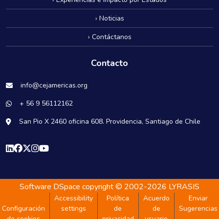
› Noticias
› Contáctanos
Contacto
info@cejamericas.org
+ 56 9 56112162
San Pio X 2460 oficina 608. Providencia, Santiago de Chile
Software DSpace
copyright © 2002-2026
LYRASIS
Accessibility
Política
Acuerdo
Enviar
Configuración
settings
de
de
Sugerencias
de cookies
privacidad
usuario