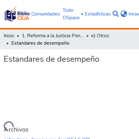
Todo
Comunidades
Estadísticas
Inici
DSpace
Inicio
1. Reforma a la Justicia Penal
e) Otros
Estandares de desempeño
Estandares de desempeño
argando...
Archivos