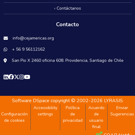
› Contáctanos
Contacto
info@cejamericas.org
+ 56 9 56112162
San Pio X 2460 oficina 608. Providencia, Santiago de Chile
Software DSpace
copyright © 2002-2026
LYRASIS
Accessibility
Política
Acuerdo
Enviar
Configuración
settings
de
de
Sugerencias
de cookies
privacidad
usuario
final