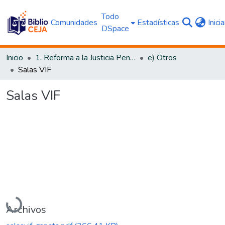
Todo
Comunidades
Estadísticas
Inici
DSpace
Inicio
1. Reforma a la Justicia Penal
e) Otros
Salas VIF
Salas VIF
Cargando...
Archivos