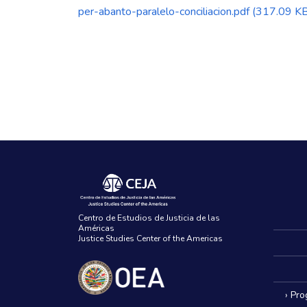
per-abanto-paralelo-conciliacion.pdf
(317.09 KB
Centro de Estudios de Justicia de las
Américas
Justice Studies Center of the Americas
› Pr