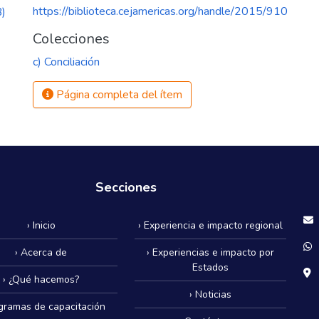
https://biblioteca.cejamericas.org/handle/2015/910
)
Colecciones
c) Conciliación
Página completa del ítem
Secciones
› Inicio
› Experiencia e impacto regional
› Acerca de
› Experiencias e impacto por
Estados
› ¿Qué hacemos?
› Noticias
ogramas de capacitación