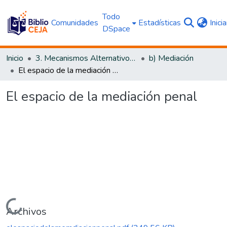
Todo
Comunidades
Estadísticas
Inici
DSpace
Inicio
3. Mecanismos Alternativos al Proceso Judicial
b) Mediación
El espacio de la mediación penal
El espacio de la mediación penal
Cargando...
Archivos