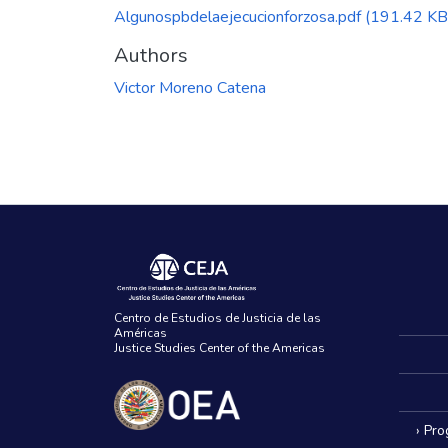
Algunospbdelaejecucionforzosa.pdf
(191.42 KB
Authors
Victor Moreno Catena
Centro de Estudios de Justicia de las
Américas
Justice Studies Center of the Americas
› Pr