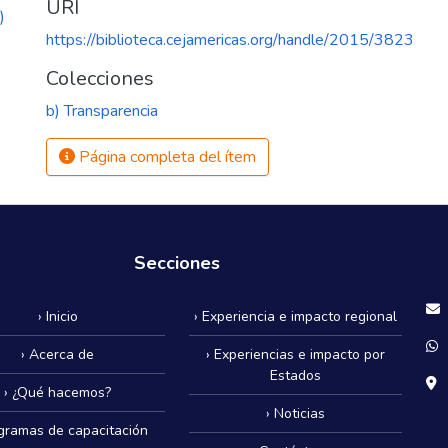
URI
)
https://biblioteca.cejamericas.org/handle/2015/3823
Colecciones
b) Transparencia
Página completa del ítem
Secciones
› Inicio
› Experiencia e impacto regional
› Acerca de
› Experiencias e impacto por
Estados
› ¿Qué hacemos?
› Noticias
ogramas de capacitación