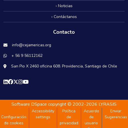
› Noticias
› Contáctanos
Contacto
info@cejamericas.org
+ 56 9 56112162
San Pio X 2460 oficina 608. Providencia, Santiago de Chile
Software DSpace
copyright © 2002-2026
LYRASIS
Accessibility
Política
Acuerdo
Enviar
Configuración
settings
de
de
Sugerencias
de cookies
privacidad
usuario