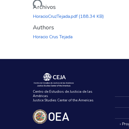
Cargando...
Archivos
HoracioCruzTejada.pdf
(188.34 KB)
Authors
Horacio Crus Tejada
Centro de Estudios de Justicia de las
Américas
Justice Studies Center of the Americas
› Pr