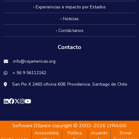
› Experiencias e impacto por Estados
› Noticias
› Contáctanos
Contacto
info@cejamericas.org
+ 56 9 56112162
San Pio X 2460 oficina 608. Providencia, Santiago de Chile
Software DSpace
copyright © 2002-2026
LYRASIS
Accessibility
Política
Acuerdo
Enviar