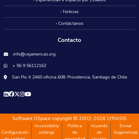
› Noticias
› Contáctanos
Contacto
info@cejamericas.org
+ 56 9 56112162
San Pio X 2460 oficina 608. Providencia, Santiago de Chile
Software DSpace
copyright © 2002-2026
LYRASIS
Accessibility
Política
Acuerdo
Enviar
Configuración
settings
de
de
Sugerencias
de cookies
privacidad
usuario