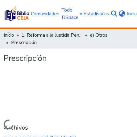
Todo
Comunidades
Estadísticas
Inici
DSpace
Inicio
1. Reforma a la Justicia Penal
e) Otros
Prescripción
Prescripción
Cargando...
Archivos