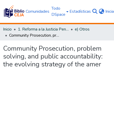
Todo
Comunidades
Estadísticas
Inici
DSpace
Inicio
1. Reforma a la Justicia Penal
e) Otros
Community Prosecution, problem solving, and public accountability: the evolving strategy of the amer
Community Prosecution, problem
solving, and public accountability:
the evolving strategy of the amer