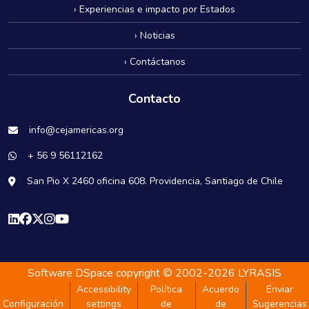
› Experiencias e impacto por Estados
› Noticias
› Contáctanos
Contacto
info@cejamericas.org
+ 56 9 56112162
San Pio X 2460 oficina 608. Providencia, Santiago de Chile
Software DSpace
copyright © 2002-2026
LYRASIS
Accessibility
Política
Acuerdo
Enviar
Configuración
settings
de
de
Sugerencias