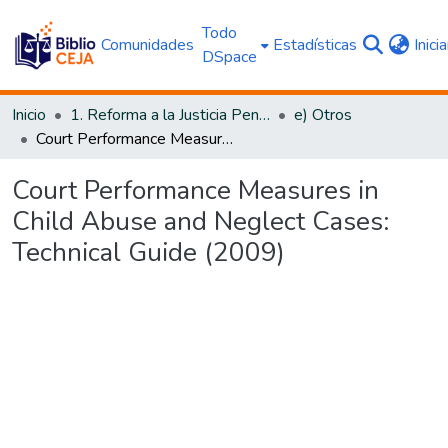
Todo
Comunidades
Estadísticas
Inici
DSpace
Inicio
1. Reforma a la Justicia Penal
e) Otros
Court Performance Measures in Child Abuse and Neglect Cases: Technical Guide (2009)
Court Performance Measures in
Child Abuse and Neglect Cases:
Technical Guide (2009)
Cargando...