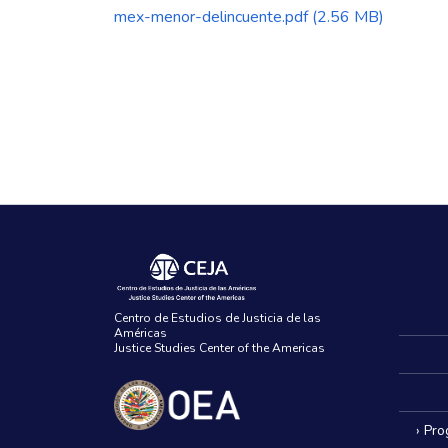
mex-menor-delincuente.pdf
(2.56 MB)
Centro de Estudios de Justicia de las
Américas
Justice Studies Center of the Americas
› Pr