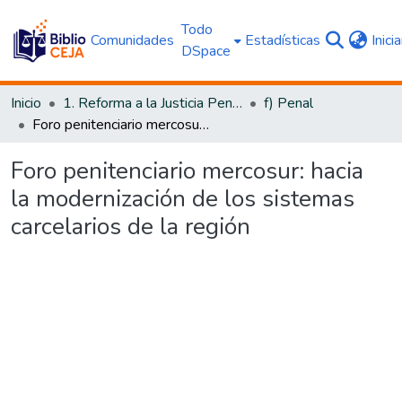
Todo
Comunidades
Estadísticas
Inici
DSpace
Inicio
1. Reforma a la Justicia Penal
f) Penal
Foro penitenciario mercosur: hacia la modernización de los sistemas carcelarios de la región
Foro penitenciario mercosur: hacia
la modernización de los sistemas
carcelarios de la región