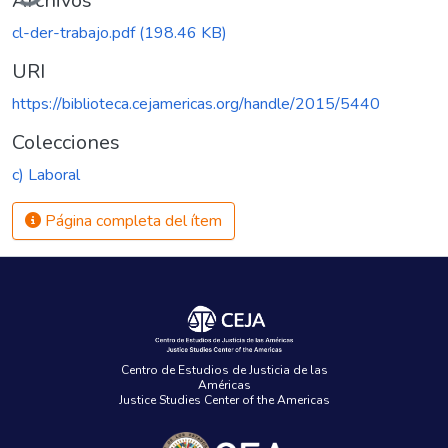
Archivos
cl-der-trabajo.pdf
(198.46 KB)
URI
https://biblioteca.cejamericas.org/handle/2015/5440
Colecciones
c) Laboral
Página completa del ítem
Centro de Estudios de Justicia de las
Américas
Justice Studies Center of the Americas