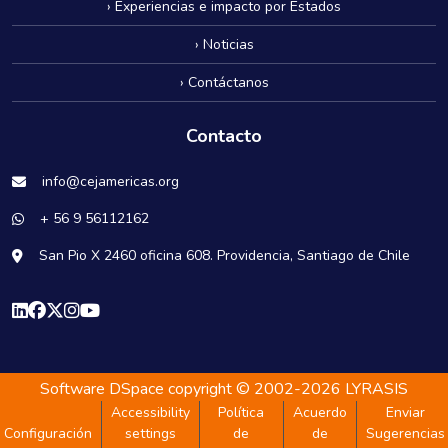
› Experiencias e impacto por Estados
› Noticias
› Contáctanos
Contacto
info@cejamericas.org
+ 56 9 56112162
San Pio X 2460 oficina 608. Providencia, Santiago de Chile
Software DSpace
copyright © 2002-2026
LYRASIS
Accessibility
Política
Acuerdo
Enviar
Configuración
settings
de
de
Sugerencias