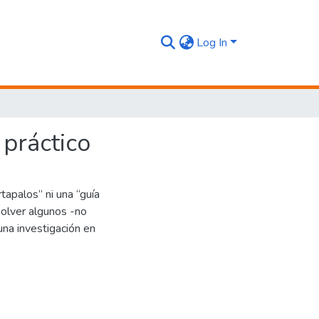
Log In
 práctico
apalos” ni una “guía
solver algunos -no
na investigación en