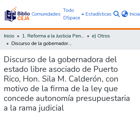
Todo
Comunidades
Estadísticas
Inici
DSpace
Inicio
1. Reforma a la Justicia Penal
e) Otros
Discurso de la gobernadora del estado libre asociado de Puerto Rico, Hon. Sila M. Calderón, con motivo de la firma de la ley que concede autonomía presupuestaria a la rama judicial
Discurso de la gobernadora del
estado libre asociado de Puerto
Rico, Hon. Sila M. Calderón, con
motivo de la firma de la ley que
concede autonomía presupuestaria
a la rama judicial