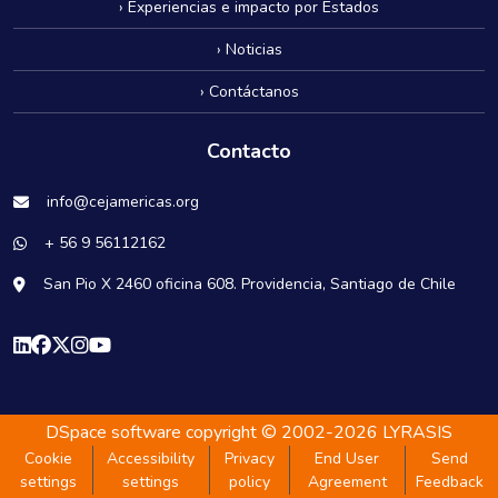
› Experiencias e impacto por Estados
› Noticias
› Contáctanos
Contacto
info@cejamericas.org
+ 56 9 56112162
San Pio X 2460 oficina 608. Providencia, Santiago de Chile
DSpace software
copyright © 2002-2026
LYRASIS
Cookie
Accessibility
Privacy
End User
Send
settings
settings
policy
Agreement
Feedback