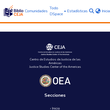
Todo
Comunidades
Estadísticas
Inici
DSpace
Centro de Estudios de Justicia de las
Américas
Justice Studies Center of the Americas
Secciones
› Inicio