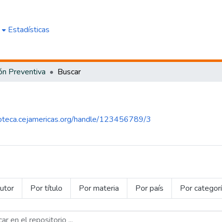
e
Estadísticas
ión Preventiva
Buscar
lioteca.cejamericas.org/handle/123456789/3
utor
Por título
Por materia
Por país
Por categor