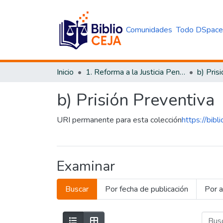
Comunidades
Todo DSpac
Inicio
1. Reforma a la Justicia Penal
b) Pris
b) Prisión Preventiva
URI permanente para esta colección
https://bib
Examinar
Buscar
Por fecha de publicación
Por a