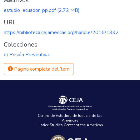
Archivos
estudio_ecuador_pp.pdf
(2.72 MB)
URI
https://biblioteca.cejamericas.org/handle/2015/1992
Colecciones
b) Prisión Preventiva
Página completa del ítem
Centro de Estudios de Justicia de las
Américas
Justice Studies Center of the Americas