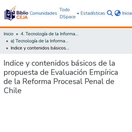
Todo
Comunidades
Estadísticas
Inici
DSpace
Inicio
4. Tecnología de la Información y Transparencia
a) Tecnología de la Información
Indice y contenidos básicos de la propuesta de Evaluación Empírica de la Reforma Procesal Penal de Chile
Indice y contenidos básicos de la
propuesta de Evaluación Empírica
de la Reforma Procesal Penal de
Chile