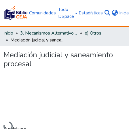
Todo
Comunidades
Estadísticas
Inici
DSpace
Inicio
3. Mecanismos Alternativos al Proceso Judicial
e) Otros
Mediación judicial y saneamiento procesal
Mediación judicial y saneamiento
procesal
Cargando...