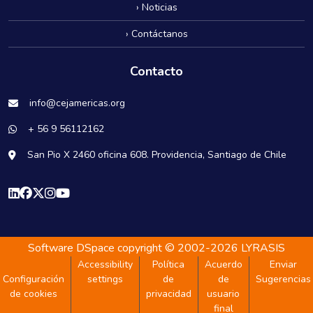
› Noticias
› Contáctanos
Contacto
info@cejamericas.org
+ 56 9 56112162
San Pio X 2460 oficina 608. Providencia, Santiago de Chile
Software DSpace
copyright © 2002-2026
LYRASIS
Accessibility
Política
Acuerdo
Enviar
Configuración
settings
de
de
Sugerencias
de cookies
privacidad
usuario
final