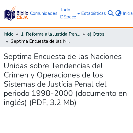
Todo
Comunidades
Estadísticas
Inici
DSpace
Inicio
1. Reforma a la Justicia Penal
e) Otros
Septima Encuesta de las Naciones Unidas sobre Tendencias del Crimen y Operaciones de los Sistemas de Justicia Penal del periodo 1998-2000 (documento en inglés) (PDF, 3.2 Mb)
Septima Encuesta de las Naciones
Unidas sobre Tendencias del
Crimen y Operaciones de los
Sistemas de Justicia Penal del
periodo 1998-2000 (documento en
inglés) (PDF, 3.2 Mb)