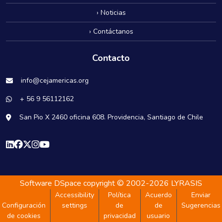
› Noticias
› Contáctanos
Contacto
info@cejamericas.org
+ 56 9 56112162
San Pio X 2460 oficina 608. Providencia, Santiago de Chile
Software DSpace
copyright © 2002-2026
LYRASIS
Accessibility
Política
Acuerdo
Enviar
Configuración
settings
de
de
Sugerencias
de cookies
privacidad
usuario