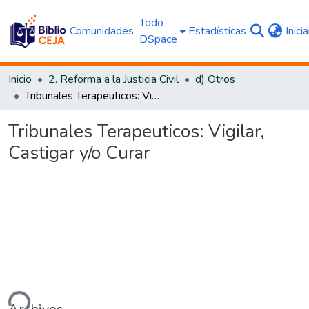
Todo
Comunidades
Estadísticas
Inici
DSpace
Inicio
2. Reforma a la Justicia Civil
d) Otros
Tribunales Terapeuticos: Vigilar, Castigar y/o Curar
Tribunales Terapeuticos: Vigilar,
Castigar y/o Curar
ndo...