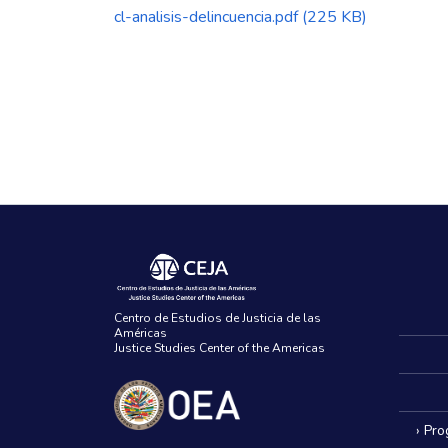
cl-analisis-delincuencia.pdf
(225 KB)
Centro de Estudios de Justicia de las
Américas
Justice Studies Center of the Americas
› Pr