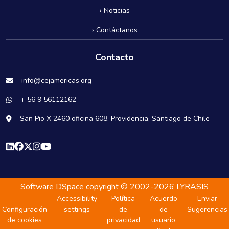
› Noticias
› Contáctanos
Contacto
info@cejamericas.org
+ 56 9 56112162
San Pio X 2460 oficina 608. Providencia, Santiago de Chile
Software DSpace
copyright © 2002-2026
LYRASIS
Accessibility
Política
Acuerdo
Enviar
Configuración
settings
de
de
Sugerencias
de cookies
privacidad
usuario