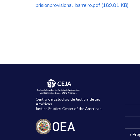
prisionprovisional_barreiro.pdf
(189.81 KB)
Centro de Estudios de Justicia de las
Américas
Justice Studies Center of the Americas
› Pr